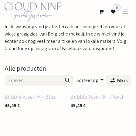
Overslaan naar inhoud
0
In de webshop vind je allerlei cadeaus voor jezelf en voor al
wie je graag ziet, van Belgische makelij. In de winkel vind je
echter ook nog veel meer artikelen van lokale makers. Volg
Cloud Nine op Instagram of Facebook voor inspiratie!
Alle producten
Sorteer op
Filters
Bubble Vase - M - Blue
Bubble Vase - M - Peach
45,45
€
45,45
€