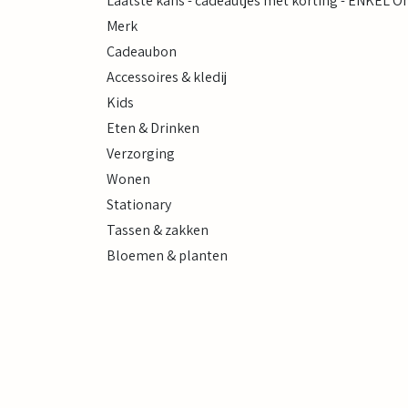
Laatste kans - cadeautjes met korting - ENKEL O
Merk
Cadeaubon
Accessoires & kledij
Kids
Eten & Drinken
Verzorging
Wonen
Stationary
Tassen & zakken
Bloemen & planten