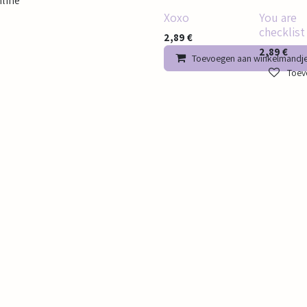
nline
Xoxo
You are
checklist
2,89
€
2,89
€
Toevoegen aan winkelmandj
Toevo