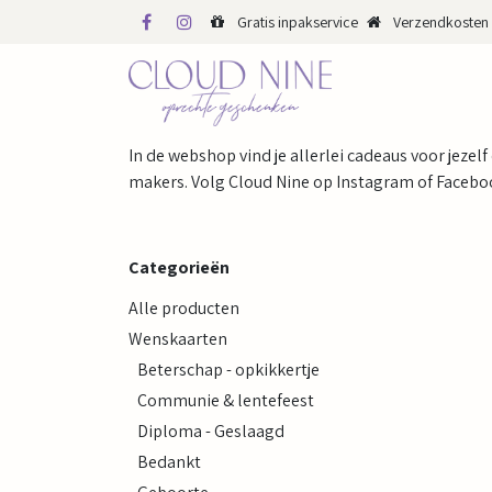
Overslaan naar inhoud
Gratis inpakservice
Verzendkosten 
WINKEL
WEBS
In de webshop vind je allerlei cadeaus voor jezelf
makers. Volg Cloud Nine op Instagram of Faceboo
Categorieën
Alle producten
Wenskaarten
Beterschap - opkikkertje
Communie & lentefeest
Diploma - Geslaagd
Bedankt