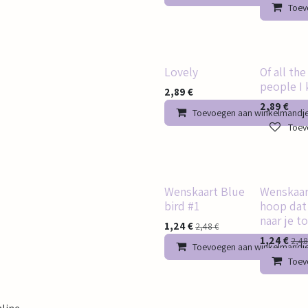
Toev
Lovely
Of all the
people I
2,89
€
2,89
€
Toevoegen aan winkelmandj
Toevo
Wenskaart Blue
Wenskaar
bird #1
hoop dat 
naar je t
1,24
€
2,48
€
1,24
€
2,48
Toevoegen aan winkelmandj
Toev