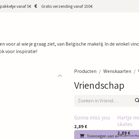
pakketje vanaf 5€
Gratis verzending vanaf 150€
HOP
CADEAUBON
MERKEN
MAKERS
OVER MIJ
CONTA
 en voor al wie je graag ziet, van Belgische makelij. In de winkel vi
k voor inspiratie!
Producten
Wenskaarten
Vriendschap
Gonna miss you
Hartje m
skates
2,89
€
2,89
€
Toevoegen aan winkelmandj