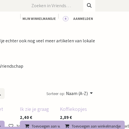
MIJN WINKELMANDJE
AANMELDEN
0
CT
BLOG
WORKSHOPS
HUUR ONZE RUIMTE
nd je echter ook nog veel meer artikelen van lokale
Vriendschap
Naam (A-Z)
Sorteer op:
et
Ik zie je graag
Koffiekopjes
2,40
€
2,89
€
e
Toevoegen aan verlanglijst
Toevoegen aan winkelmandje
Toevoegen aan winkelmandje
Toevoegen aan verla