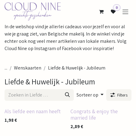
Overslaan naar inhoud
0
In de webshop vind je allerlei cadeaus voor jezelf en voor al
wie je graag ziet, van Belgische makelij. In de winkel vind je
echter ook nog veel meer artikelen van lokale makers. Volg
Cloud Nine op Instagram of Facebook voor inspiratie!
...
Wenskaarten
Liefde & Huwelijk - Jubileum
Liefde & Huwelijk - Jubileum
Sorteer op
Filters
Als liefde een naam heeft
Congrats & enjoy the
married life
1,98
€
2,89
€