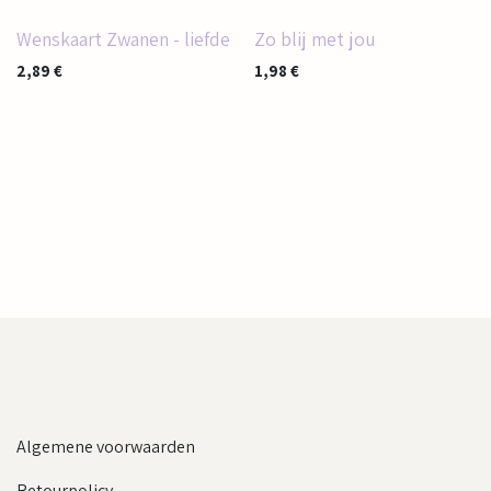
Wenskaart Zwanen - liefde
Zo blij met jou
2,89
€
1,98
€
Algemene voorwaarden
Retourpolicy