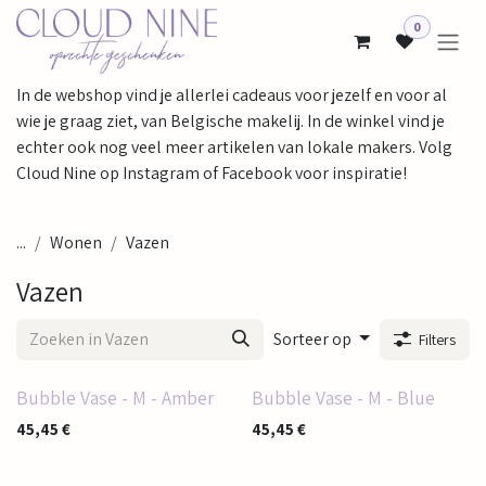
Overslaan naar inhoud
0
In de webshop vind je allerlei cadeaus voor jezelf en voor al
wie je graag ziet, van Belgische makelij. In de winkel vind je
echter ook nog veel meer artikelen van lokale makers. Volg
Cloud Nine op Instagram of Facebook voor inspiratie!
...
Wonen
Vazen
Vazen
Sorteer op
Filters
Bubble Vase - M - Amber
Bubble Vase - M - Blue
45,45
€
45,45
€