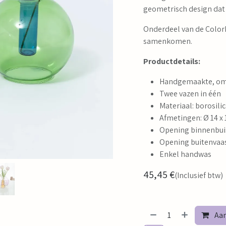
geometrisch design dat 
Onderdeel van de ColorL
samenkomen.
Productdetails:
Handgemaakte, om
Twee vazen in één
Materiaal: borosili
Afmetingen: Ø 14 x
Opening binnenbuis
Opening buitenvaas
Enkel handwas
45,45
€
(Inclusief btw)
Aan