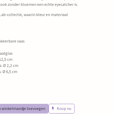
ook zonder bloemen een echte eyecatcher is.
ab-collectie, waarin kleur en materiaal
keerbare vaas
caatglas
 12,5 cm
: Ø 2,2 cm
: Ø 6,5 cm
 winkelmandje toevoegen
Koop nu