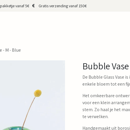
pakketje vanaf 5€
Gratis verzending vanaf 150€
HOP
CADEAUBON
MERKEN
MAKERS
OVER MIJ
CONTA
 - M - Blue
Bubble Vase 
De Bubble Glass Vase is
enkele bloem tot een fij
Het omkeerbare ontwerp
voor een klein arrangem
stem. Zo haal je het ma
te verwelken.
Handgemaakt uit borosil