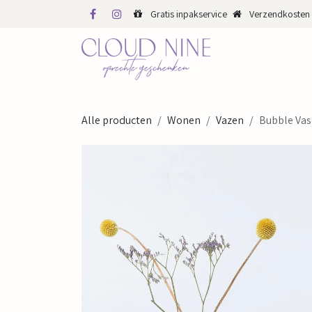
Overslaan naar inhoud
Gratis inpakservice
Verzendkosten 
WINKEL
WEBS
Alle producten
Wonen
Vazen
Bubble Vase