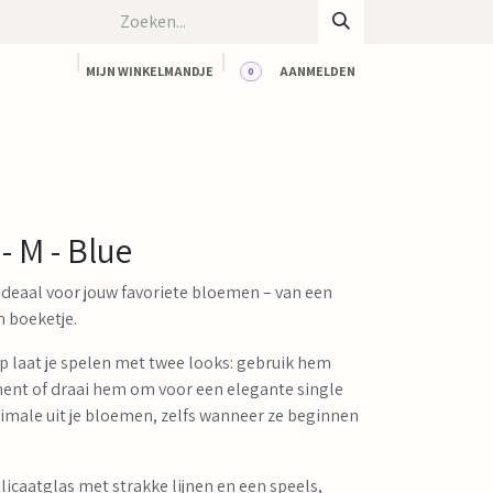
MIJN WINKELMANDJE
AANMELDEN
0
CT
BLOG
WORKSHOPS
HUUR ONZE RUIMTE
- M - Blue
 ideaal voor jouw favoriete bloemen – van een
n boeketje.
 laat je spelen met twee looks: gebruik hem
ent of draai hem om voor een elegante single
ximale uit je bloemen, zelfs wanneer ze beginnen
icaatglas met strakke lijnen en een speels,