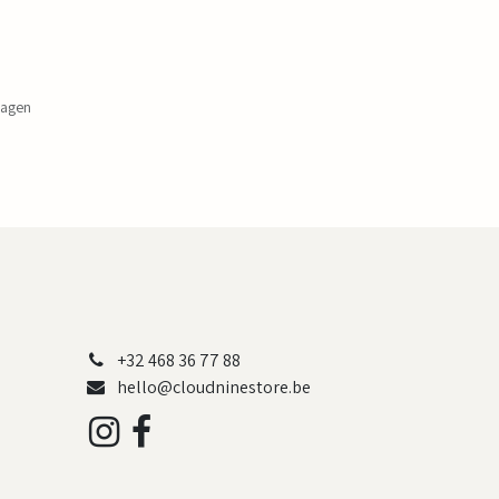
dagen
+32 468 36 77 88
hello@cloudninestore.be