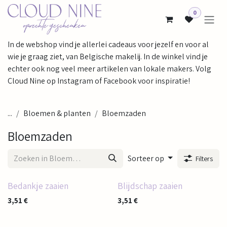
Overslaan naar inhoud
0
In de webshop vind je allerlei cadeaus voor jezelf en voor al
wie je graag ziet, van Belgische makelij. In de winkel vind je
echter ook nog veel meer artikelen van lokale makers. Volg
Cloud Nine op Instagram of Facebook voor inspiratie!
...
Bloemen & planten
Bloemzaden
Bloemzaden
Sorteer op
Filters
Bedankje zaaien
Blijdschap zaaien
3,51
€
3,51
€