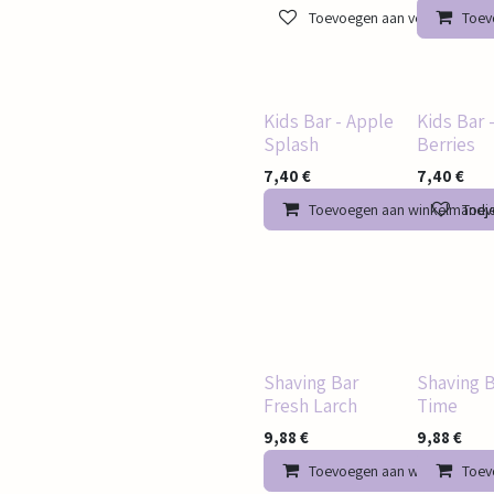
Toevoegen aan verlanglijst
Toev
Kids Bar - Apple
Kids Bar 
Splash
Berries
7,40
€
7,40
€
Toevoegen aan winkelmandj
Toevo
Shaving Bar
Shaving B
Fresh Larch
Time
9,88
€
9,88
€
Toevoegen aan winkelmandj
Toev