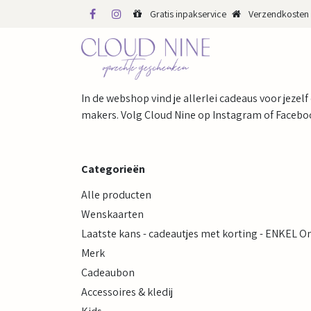
Overslaan naar inhoud
Gratis inpakservice
Verzendkosten 
WINKEL
WEBS
In de webshop vind je allerlei cadeaus voor jezelf
makers. Volg Cloud Nine op Instagram of Faceboo
Categorieën
Alle producten
Wenskaarten
Laatste kans - cadeautjes met korting - ENKEL O
Merk
Cadeaubon
Accessoires & kledij