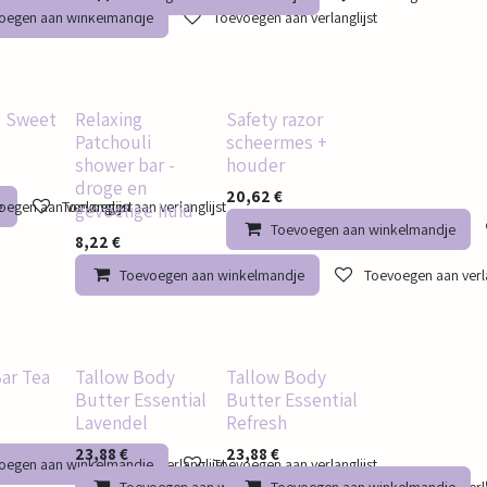
oegen aan winkelmandje
Toevoegen aan verlanglijst
- Sweet
Relaxing
Safety razor
Patchouli
scheermes +
shower bar -
houder
droge en
20,62
€
e
egen aan verlanglijst
Toevoegen aan verlanglijst
gevoelige huid
Toevoegen aan winkelmandje
8,22
€
Toevoegen aan winkelmandje
Toevoegen aan verla
ar Tea
Tallow Body
Tallow Body
Butter Essential
Butter Essential
Lavendel
Refresh
23,88
€
23,88
€
e
oegen aan winkelmandje
Toevoegen aan verlanglijst
Toevoegen aan verlanglijst