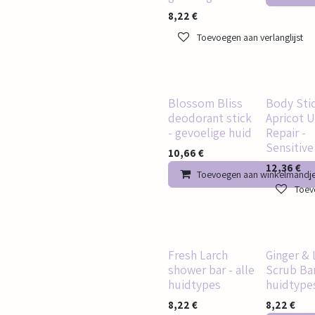
8,22
€
Toevoegen aan verlanglijst
Blossom Bliss
Body Sti
deodorant stick
Apricot U
- gevoelige huid
Repair -
Sensitive
10,66
€
12,36
€
Toevoegen aan winkelmandj
Toevo
Fresh Larch
Ginger &
shower bar - alle
Scrub Bar
huidtypes
huidtype
8,22
€
8,22
€