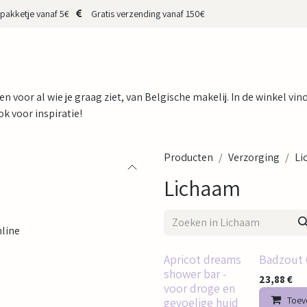
pakketje vanaf 5€
Gratis verzending vanaf 150€
HOP
CADEAUBON
MERKEN
MAKERS
OVER MIJ
CONTA
 en voor al wie je graag ziet, van Belgische makelij. In de winkel vi
k voor inspiratie!
Producten
Verzorging
Li
Lichaam
nline
Apricot dreams
Badzout 
shower bar -
23,88
€
voor droge en
Toev
gevoelige huid