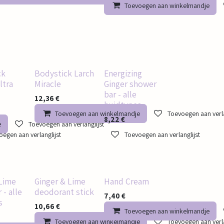
Toevoegen aan winkelmandje
ck
Bodystick Larch
Energizing
ltra
Miracle
Ginger shower
bar - alle
12,36
€
huidtypes
Toevoegen aan winkelmandje
Toevoegen aan verla
8,22
€
e
Toevoegen aan verlanglijst
egen aan verlanglijst
Toevoegen aan verlanglijst
 Lime
Ginger & Lime
Hand Cream
 - alle
deodorant stick
7,40
€
s
10,66
€
Toevoegen aan winkelmandje
Toevoegen aan winkelmandje
Toevoegen aan verla