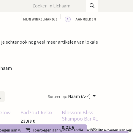
MIJN WINKELMANDJE
AANMELDEN
0
CT
BLOG
WORKSHOPS
HUUR ONZE RUIMTE
nd je echter ook nog veel meer artikelen van lokale
chaam
Naam (A-Z)
Sorteer op:
Glow
Badzout Relax
Blossom Bliss
Shampoo Bar XL
23,88
€
8,22
€
oegen aan winkelmandje
Toevoegen aan winkelmandje
Toevoegen aan verlanglijst
Toevoegen aan verla