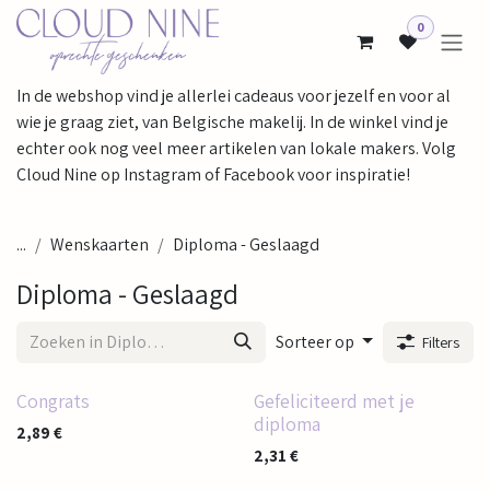
Overslaan naar inhoud
0
In de webshop vind je allerlei cadeaus voor jezelf en voor al
wie je graag ziet, van Belgische makelij. In de winkel vind je
echter ook nog veel meer artikelen van lokale makers. Volg
Cloud Nine op Instagram of Facebook voor inspiratie!
...
Wenskaarten
Diploma - Geslaagd
Diploma - Geslaagd
Sorteer op
Filters
Congrats
Gefeliciteerd met je
diploma
2,89
€
2,31
€