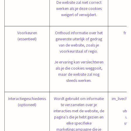
De website zal niet correct
werken als je deze cookies
weigert of verwijdert.
Voorkeuren
Onthoud informatie over het
fron
(essentieel)
gewenste uiterlijk of gedrag
van de website, zoals je
voorkeurstaal of regio.
Je ervaring kan verslechteren
als je die cookies weggooit,
maar de website zal nog
steeds werken.
Interactiegeschiedenis
Wordt gebruikt om informatie
im_livecha
(optioneel)
te verzamelen over je
interacties met de website, de
utm_
pagina's die je hebt gezien en
ut
elke specifieke
utm
marketingcampagne die je