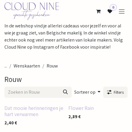
Overslaan naar inhoud
0
In de webshop vind je allerlei cadeaus voor jezelf en voor al
wie je graag ziet, van Belgische makelij. In de winkel vind je
echter ook nog veel meer artikelen van lokale makers. Volg
Cloud Nine op Instagram of Facebook voor inspiratie!
...
Wenskaarten
Rouw
Rouw
Sorteer op
Filters
Dat mooie herinneringen je
Flower Rain
hart verwarmen
2,89
€
2,40
€