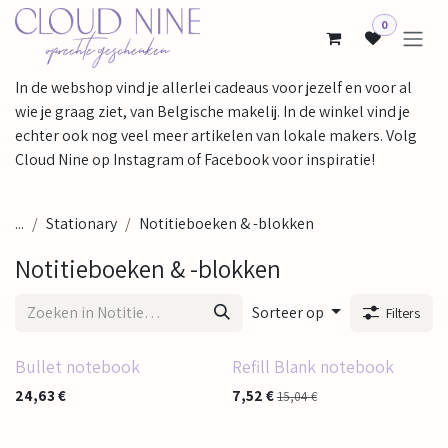
Overslaan naar inhoud
0
In de webshop vind je allerlei cadeaus voor jezelf en voor al
wie je graag ziet, van Belgische makelij. In de winkel vind je
echter ook nog veel meer artikelen van lokale makers. Volg
Cloud Nine op Instagram of Facebook voor inspiratie!
...
Stationary
Notitieboeken & -blokken
Notitieboeken & -blokken
Sorteer op
Filters
Bullet notebook
Refill Blank notebook
24,63
€
7,52
€
15,04
€