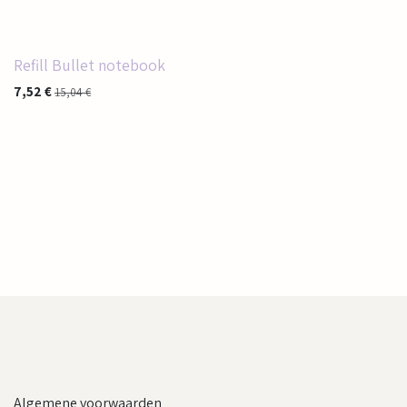
Refill Bullet notebook
7,52
€
15,04
€
Algemene voorwaarden