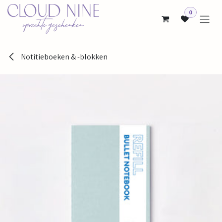
Overslaan naar inhoud
0
Notitieboeken & -blokken