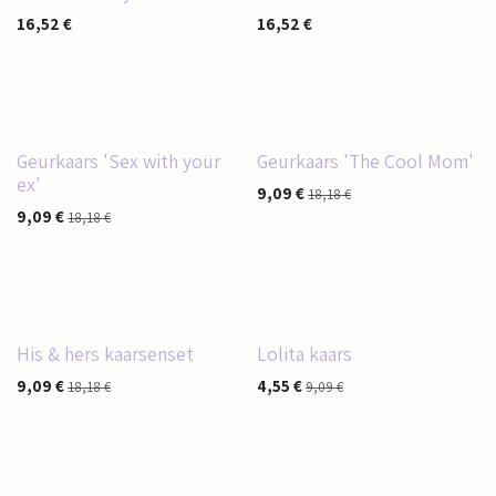
16,52
€
16,52
€
Geurkaars 'Sex with your
Geurkaars 'The Cool Mom'
ex'
9,09
€
18,18
€
9,09
€
18,18
€
His & hers kaarsenset
Lolita kaars
9,09
€
4,55
€
18,18
€
9,09
€