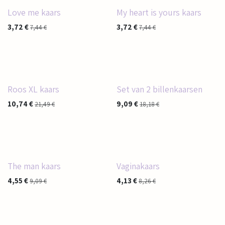
Love me kaars
My heart is yours kaars
3,72
€
3,72
€
7,44
€
7,44
€
Roos XL kaars
Set van 2 billenkaarsen
10,74
€
9,09
€
21,49
€
18,18
€
The man kaars
Vaginakaars
4,55
€
4,13
€
9,09
€
8,26
€