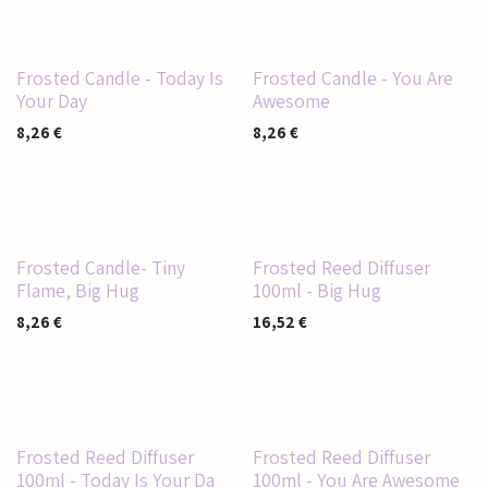
Nieuw!
Nieuw!
Frosted Candle - Today Is
Frosted Candle - You Are
Your Day
Awesome
8,26
€
8,26
€
Nieuw!
Nieuw!
Frosted Candle- Tiny
Frosted Reed Diffuser
Flame, Big Hug
100ml - Big Hug
8,26
€
16,52
€
Nieuw!
Nieuw!
Frosted Reed Diffuser
Frosted Reed Diffuser
100ml - Today Is Your Da
100ml - You Are Awesome