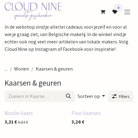
Overslaan naar inhoud
0
In de webshop vind je allerlei cadeaus voor jezelf en voor al
wie je graag ziet, van Belgische makelij. In de winkel vind je
echter ook nog veel meer artikelen van lokale makers. Volg
Cloud Nine op Instagram of Facebook voor inspiratie!
...
Wonen
Kaarsen & geuren
Kaarsen & geuren
Sorteer op
Filters
Boobs kaars
Fluo kaarsen
3,31
€
3,26
€
6,61
€