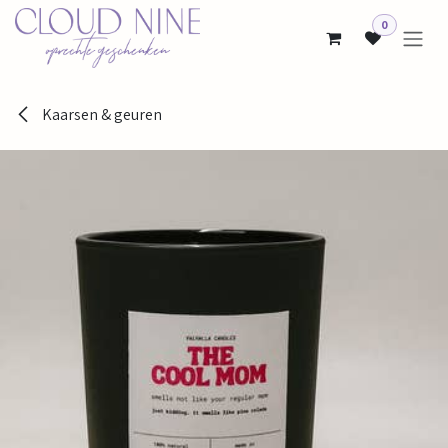
Overslaan naar inhoud
0
Kaarsen & geuren