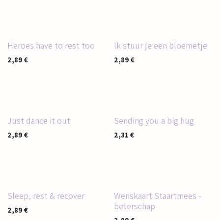
Heroes have to rest too
Ik stuur je een bloemetje
2,89
€
2,89
€
Just dance it out
Sending you a big hug
2,89
€
2,31
€
Sleep, rest & recover
Wenskaart Staartmees -
beterschap
2,89
€