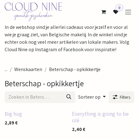
Overslaan naar inhoud
0
In de webshop vind je allerlei cadeaus voor jezelf en voor al
wie je graag ziet, van Belgische makelij. In de winkel vind je
echter ook nog veel meer artikelen van lokale makers. Volg
Cloud Nine op Instagram of Facebook voor inspiratie!
...
Wenskaarten
Beterschap - opkikkertje
Beterschap - opkikkertje
Sorteer op
Filters
Big hug
Everything is going to be
olé
2,89
€
2,40
€