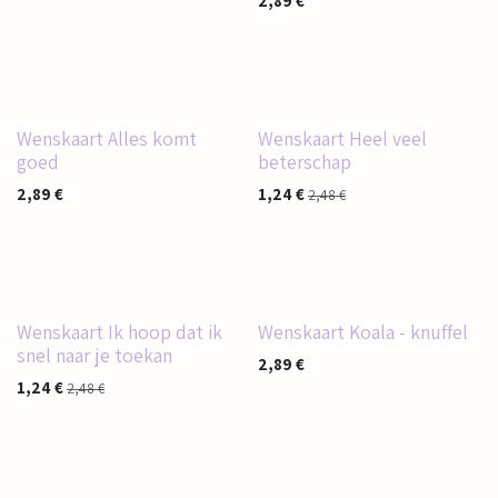
2,89
€
Wenskaart Alles komt
Wenskaart Heel veel
goed
beterschap
2,89
€
1,24
€
2,48
€
Wenskaart Ik hoop dat ik
Wenskaart Koala - knuffel
snel naar je toekan
2,89
€
1,24
€
2,48
€