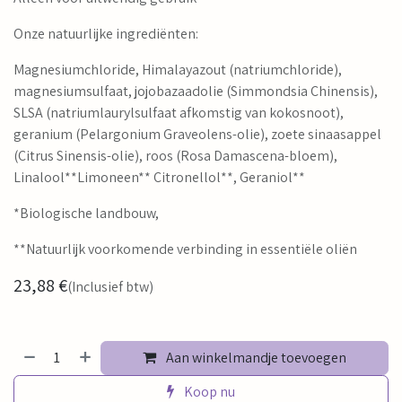
Onze natuurlijke ingrediënten:
Magnesiumchloride, Himalayazout (natriumchloride),
magnesiumsulfaat, jojobazaadolie (Simmondsia Chinensis),
SLSA (natriumlaurylsulfaat afkomstig van kokosnoot),
geranium (Pelargonium Graveolens-olie), zoete sinaasappel
(Citrus Sinensis-olie), roos (Rosa Damascena-bloem),
Linalool**Limoneen** Citronellol**, Geraniol**
*Biologische landbouw,
**Natuurlijk voorkomende verbinding in essentiële oliën
23,88
€
(Inclusief btw)
Aan winkelmandje toevoegen
Koop nu