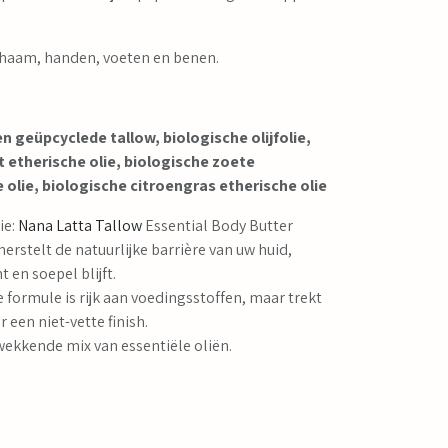
ichaam, handen, voeten en benen.
 geüpcyclede tallow, biologische olijfolie,
 etherische olie, biologische zoete
 olie, biologische citroengras etherische olie
ie:
Nana Latta
Tallow
Essential Body Butter
herstelt de natuurlijke barrière van uw huid,
 en soepel blijft.
de formule is rijk aan voedingsstoffen, maar trekt
r een niet-vette finish.
wekkende mix van essentiële oliën.