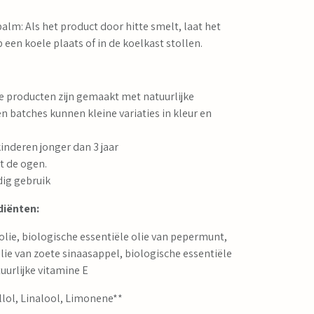
lm: Als het product door hitte smelt, laat het
 een koele plaats of in de koelkast stollen.
:
producten zijn gemaakt met natuurlijke
n batches kunnen kleine variaties in kleur en
inderen jonger dan 3 jaar
t de ogen.
dig gebruik
diënten:
folie, biologische essentiële olie van pepermunt,
lie van zoete sinaasappel, biologische essentiële
tuurlijke vitamine E
ellol, Linalool, Limonene**