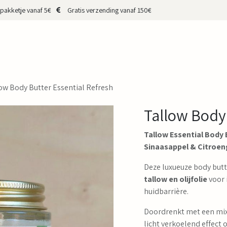
pakketje vanaf 5€
Gratis verzending vanaf 150€
HOP
CADEAUBON
MERKEN
MAKERS
OVER MIJ
CONTA
ow Body Butter Essential Refresh
Tallow Body 
Tallow Essential Body
Sinaasappel & Citroen
Deze luxueuze body butt
tallow en olijfolie
voor 
huidbarrière.
Doordrenkt met een mix 
licht verkoelend effect