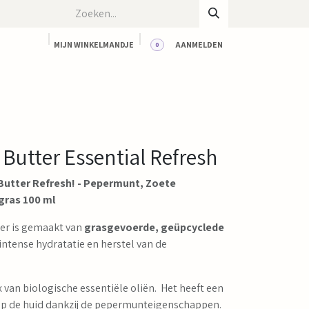
MIJN WINKELMANDJE
AANMELDEN
0
CT
BLOG
WORKSHOPS
HUUR ONZE RUIMTE
Butter Essential Refresh
 Butter Refresh! - Pepermunt, Zoete
gras 100 ml
er is gemaakt van
grasgevoerde, geüpcyclede
intense hydratatie en herstel van de
van biologische essentiële oliën. Het heeft een
 op de huid dankzij de pepermunteigenschappen.