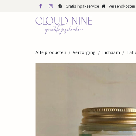
Overslaan naar inhoud
Gratis inpakservice
Verzendkosten 
WINKEL
WEBS
Alle producten
Verzorging
Lichaam
Tall