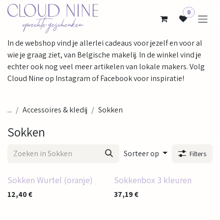
Overslaan naar inhoud
0
In de webshop vind je allerlei cadeaus voor jezelf en voor al
wie je graag ziet, van Belgische makelij. In de winkel vind je
echter ook nog veel meer artikelen van lokale makers. Volg
Cloud Nine op Instagram of Facebook voor inspiratie!
...
Accessoires & kledij
Sokken
Sokken
Sorteer op
Filters
Sokken Wurtel (oranje)
Sokkenbox 3 kleuren
12,40
€
37,19
€