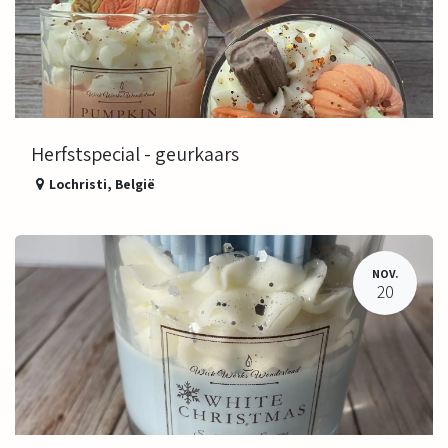
Herfstspecial - geurkaars
Lochristi
,
België
NOV.
20