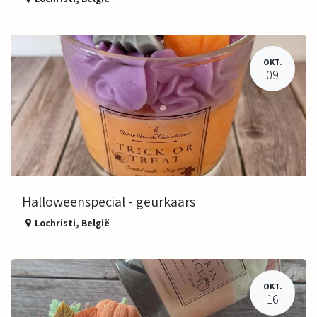
OKT.
09
Halloweenspecial - geurkaars
Lochristi
,
België
OKT.
16