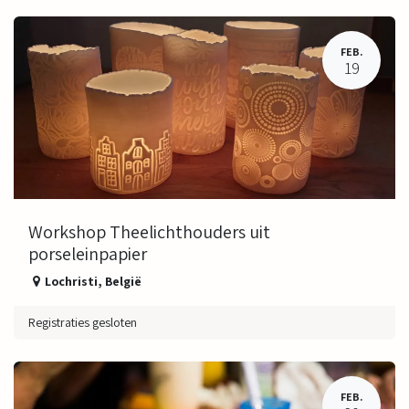
FEB.
19
Workshop Theelichthouders uit
porseleinpapier
Lochristi
,
België
Registraties gesloten
FEB.