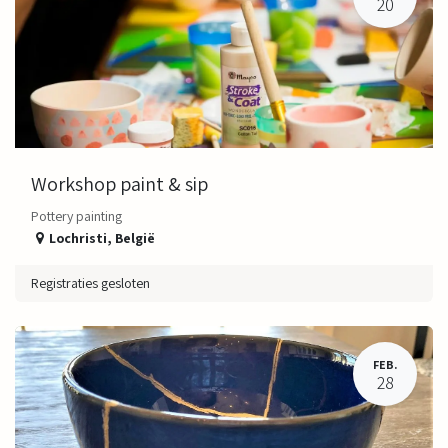
20
Workshop paint & sip
Pottery painting ​
Lochristi
,
België
Registraties gesloten
FEB.
28