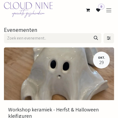
Overslaan naar inhoud
0
Evenementen
OKT.
29
Workshop keramiek - Herfst & Halloween
kleifiguren