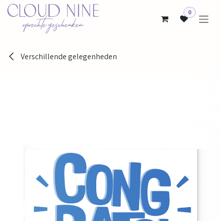
Overslaan naar inhoud
0
Verschillende gelegenheden