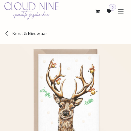
Overslaan naar inhoud
0
Kerst & Nieuwjaar