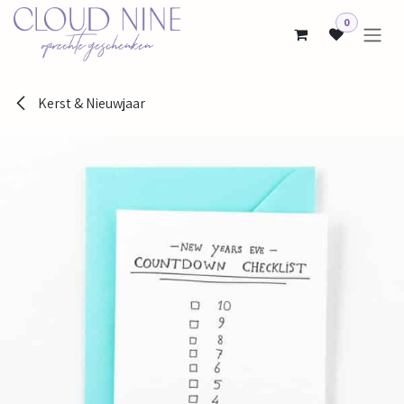
Overslaan naar inhoud
0
Kerst & Nieuwjaar