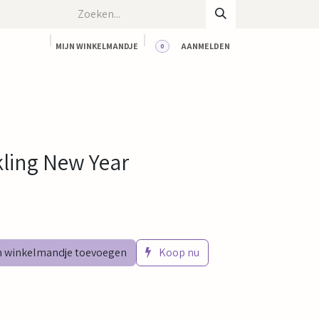
MIJN WINKELMANDJE
AANMELDEN
0
CT
BLOG
WORKSHOPS
HUUR ONZE RUIMTE
kling New Year
 winkelmandje toevoegen
Koop nu