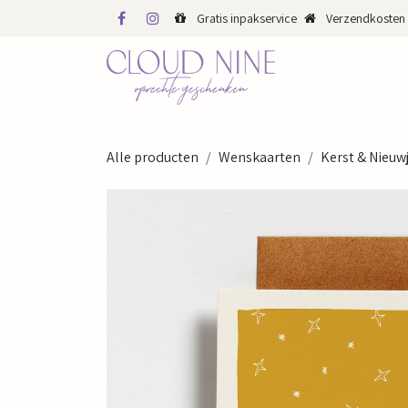
Overslaan naar inhoud
Gratis inpakservice
Verzendkosten 
WINKEL
WEBS
Alle producten
Wenskaarten
Kerst & Nieuw