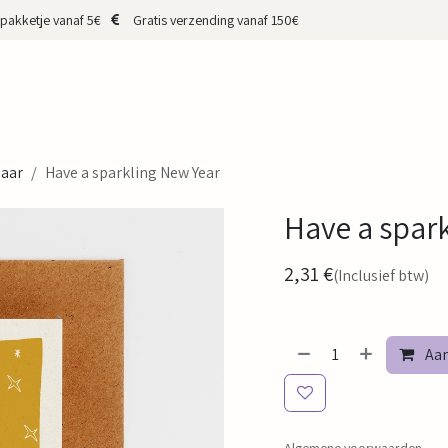
pakketje vanaf 5€
Gratis verzending vanaf 150€
HOP
CADEAUBON
MERKEN
MAKERS
OVER MIJ
CONTA
jaar
Have a sparkling New Year
Have a spar
2,31
€
(Inclusief btw)
Aan