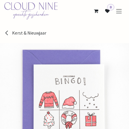
Overslaan naar inhoud
0
Kerst & Nieuwjaar