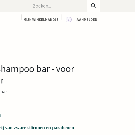
MIJN WINKELMANDJE
AANMELDEN
0
CT
BLOG
WORKSHOPS
HUUR ONZE RUIMTE
 shampoo bar - voor
r
haar
d
rij van zware siliconen en parabenen