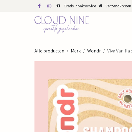
Overslaan naar inhoud
Gratis inpakservice
Verzendkosten 
WINKEL
WEBS
Alle producten
Merk
Wondr
Viva Vanilla