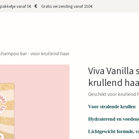
pakketje vanaf 5€
Gratis verzending vanaf 150€
HOP
CADEAUBON
MERKEN
MAKERS
OVER MIJ
CONTA
 shampoo bar - voor krullend haar
Viva Vanilla
krullend haa
Geschikt voor krullend 
Voor stralende krullen
Hydraterend en voeden
Lichtgewicht formule, v