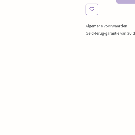
Algemene voorwaarden
Geld-terug-garantie van 30 
Verzending: 2-3 werkdagen
Cloud Nine
Dorp Oost 12/2
9080 Lochristi
Steel Magnolia