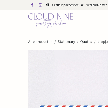
Overslaan naar inhoud
Gratis inpakservice
Verzendkosten 
WINKEL
WEBS
Alle producten
Stationary
Quotes
#topju