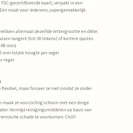
SC-gecertificeerde kaart, verpakt in een
 Eén maat voor iedereen, supergemakkelijk.
hebben allemaal dezelfde lettergrootte en dikte.
tussen langere (tot 30 tekens) of kortere quotes.
 148 mm)
 30 mm totale hoogte per regel
r regel
s
e flexibel, maar forceer ze niet omdat ze onder
n maak ze voorzichtig schoon met een droge
ater. Vermijd reinigingsmiddelen op basis van
hemische schade te voorkomen. Chill!