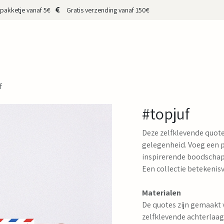
pakketje vanaf 5€
Gratis verzending vanaf 150€
HOP
CADEAUBON
MERKEN
MAKERS
OVER MIJ
CONTA
f
#topjuf
Deze zelfklevende quotes
gelegenheid. Voeg een pe
inspirerende boodschapp
Een collectie betekeni
Materialen
De quotes zijn gemaakt v
zelfklevende achterlaag