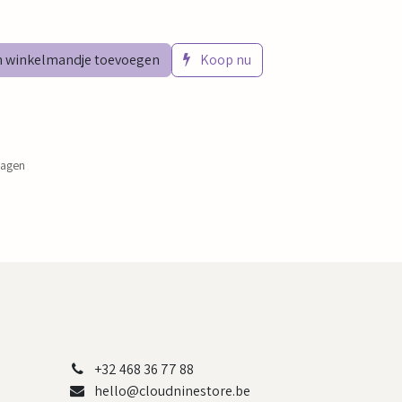
 winkelmandje toevoegen
Koop nu
dagen
+32 468 36 77 88
hello@cloudninestore.be