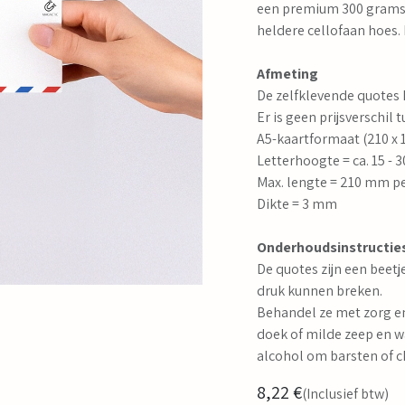
een premium 300 grams F
heldere cellofaan hoes.
Afmeting
De zelfklevende quotes 
Er is geen prijsverschil 
A5-kaartformaat (210 x
Letterhoogte = ca. 15 -
Max. lengte = 210 mm pe
Dikte = 3 mm
Onderhoudsinstructie
De quotes zijn een beetj
druk kunnen breken.
Behandel ze met zorg e
doek of milde zeep en w
alcohol om barsten of c
8,22
€
(Inclusief btw)