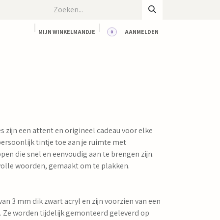
MIJN WINKELMANDJE
AANMELDEN
0
CT
BLOG
WORKSHOPS
HUUR ONZE RUIMTE
 zijn een attent en origineel cadeau voor elke
rsoonlijk tintje toe aan je ruimte met
en die snel en eenvoudig aan te brengen zijn.
svolle woorden, gemaakt om te plakken.
an 3 mm dik zwart acryl en zijn voorzien van een
. Ze worden tijdelijk gemonteerd geleverd op