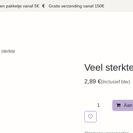
pakketje vanaf 5€
Gratis verzending vanaf 150€
HOP
CADEAUBON
MERKEN
MAKERS
OVER MIJ
CONTA
sterkte
Veel sterkte
2,89
€
(Inclusief btw)
Aan