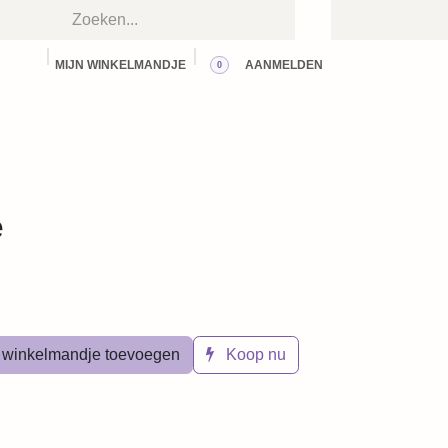
MIJN WINKELMANDJE
AANMELDEN
0
CT
BLOG
WORKSHOPS
HUUR ONZE RUIMTE
 winkelmandje toevoegen
Koop nu