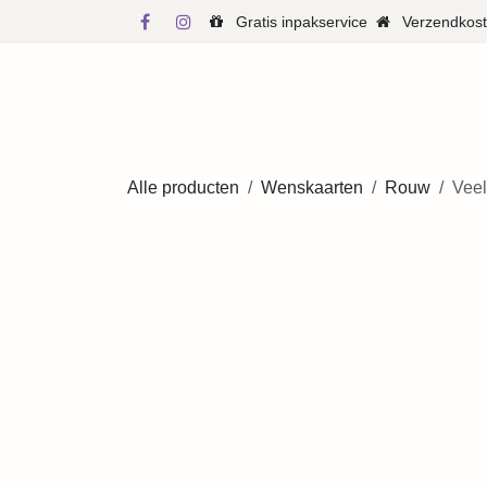
Overslaan naar inhoud
Gratis inpakservice
Verzendkosten 
WINKEL
WEBS
Alle producten
Wenskaarten
Rouw
Veel 