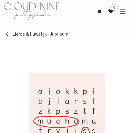
Overslaan naar inhoud
0
Liefde & Huwelijk - Jubileum