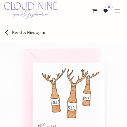
Overslaan naar inhoud
0
Kerst & Nieuwjaar