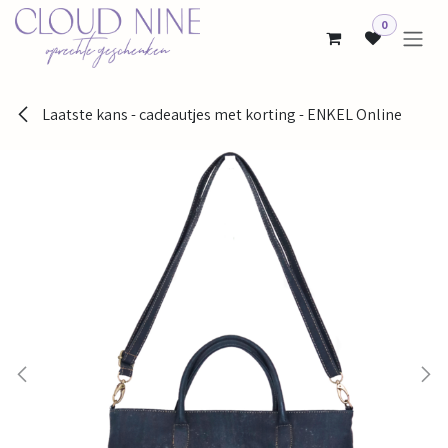
Overslaan naar inhoud
0
Laatste kans - cadeautjes met korting - ENKEL Online