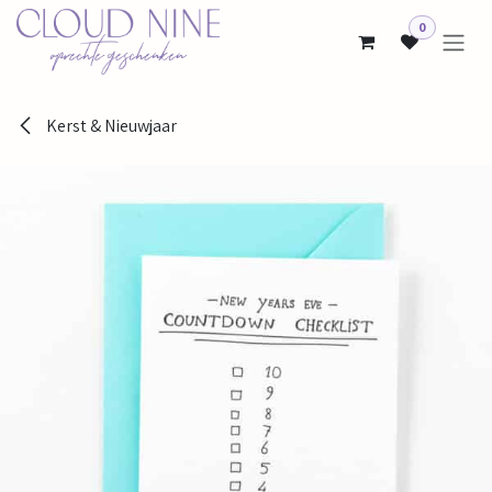
Overslaan naar inhoud
0
Kerst & Nieuwjaar