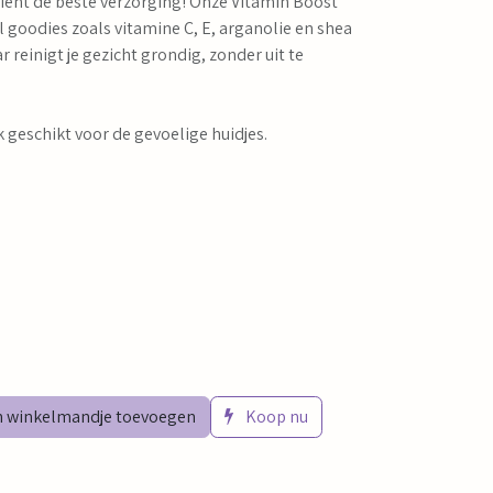
ient de beste verzorging! Onze Vitamin Boost
 goodies zoals vitamine C, E, arganolie en shea
r reinigt je gezicht grondig, zonder uit te
 geschikt voor de gevoelige huidjes.
 winkelmandje toevoegen
Koop nu