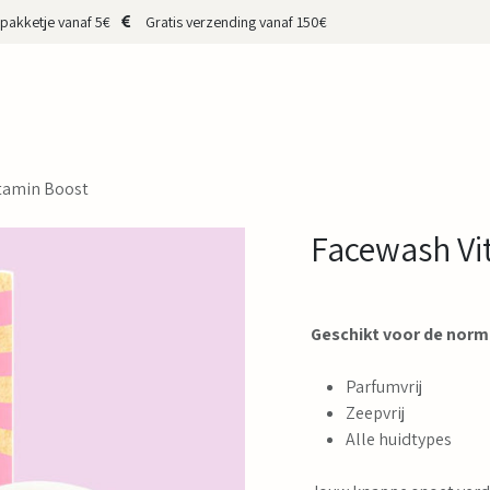
pakketje vanaf 5€
Gratis verzending vanaf 150€
HOP
CADEAUBON
MERKEN
MAKERS
OVER MIJ
CONTA
tamin Boost
Facewash Vi
Geschikt voor de norm
Parfumvrij
Zeepvrij
Alle huidtypes