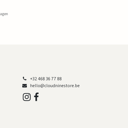
dagen
+32 468 36 77 88
hello@cloudninestore.be