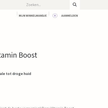
MIJN WINKELMANDJE
AANMELDEN
0
CT
BLOG
WORKSHOPS
HUUR ONZE RUIMTE
tamin Boost
ale tot droge huid