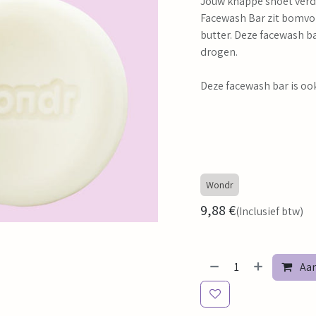
Jouw knappe snoet verd
Facewash Bar zit bomvol
butter. Deze facewash ba
drogen.
Deze facewash bar is ook
Wondr
9,88
€
(Inclusief btw)
Aan