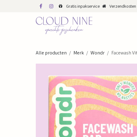
Overslaan naar inhoud
Gratis inpakservice
Verzendkosten 
WINKEL
WEBS
Alle producten
Merk
Wondr
Facewash Vi