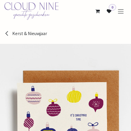
Overslaan naar inhoud
0
Kerst & Nieuwjaar