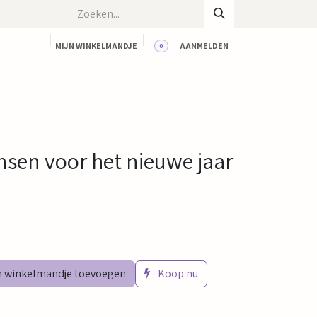
MIJN WINKELMANDJE
AANMELDEN
0
CT
BLOG
WORKSHOPS
HUUR ONZE RUIMTE
nsen voor het nieuwe jaar
 winkelmandje toevoegen
Koop nu