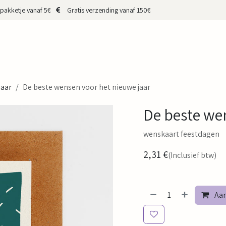
pakketje vanaf 5€
Gratis verzending vanaf 150€
HOP
CADEAUBON
MERKEN
MAKERS
OVER MIJ
CONTA
jaar
De beste wensen voor het nieuwe jaar
De beste we
wenskaart feestdagen
2,31
€
(Inclusief btw)
Aan