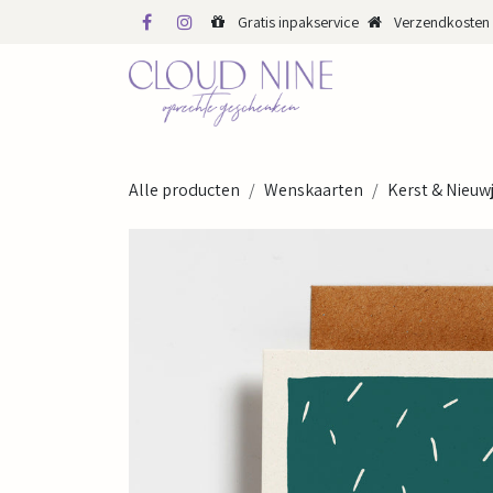
Overslaan naar inhoud
Gratis inpakservice
Verzendkosten 
WINKEL
WEBS
Alle producten
Wenskaarten
Kerst & Nieuw