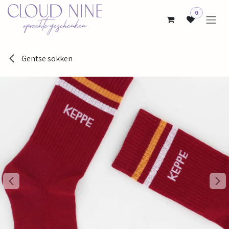
Overslaan naar inhoud
0
Gentse sokken