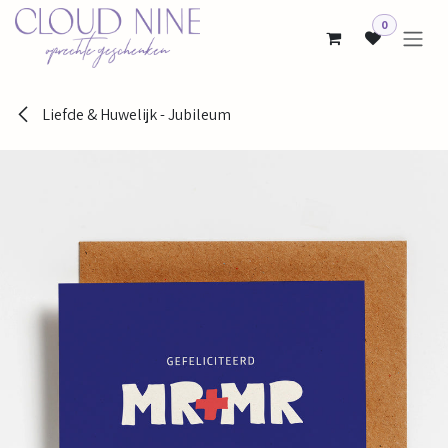
Overslaan naar inhoud
0
Liefde & Huwelijk - Jubileum