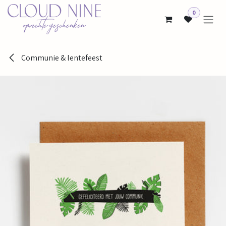
Overslaan naar inhoud
0
Communie & lentefeest