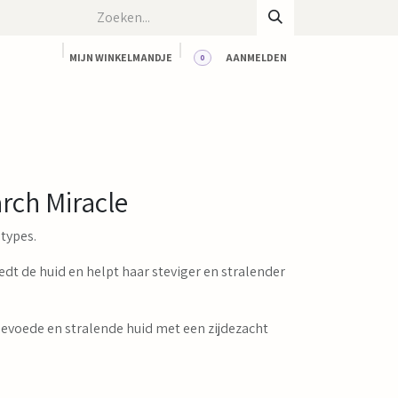
MIJN WINKELMANDJE
AANMELDEN
0
CT
BLOG
WORKSHOPS
HUUR ONZE RUIMTE
rch Miracle
types.
dt de huid en helpt haar steviger en stralender
evoede en stralende huid met een zijdezacht