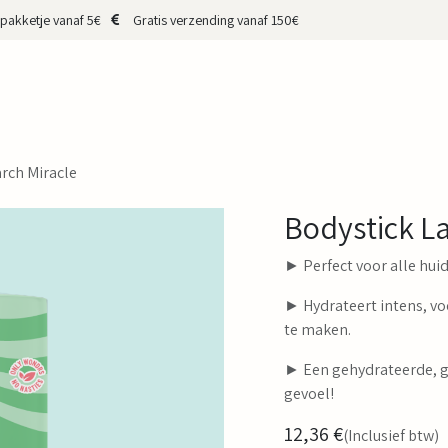
pakketje vanaf 5€
Gratis verzending vanaf 150€
HOP
CADEAUBON
MERKEN
MAKERS
OVER MIJ
CONTA
rch Miracle
Bodystick La
► Perfect voor alle huid
► Hydrateert intens, voe
te maken.
► Een gehydrateerde, g
gevoel!
12,36
€
(Inclusief btw)