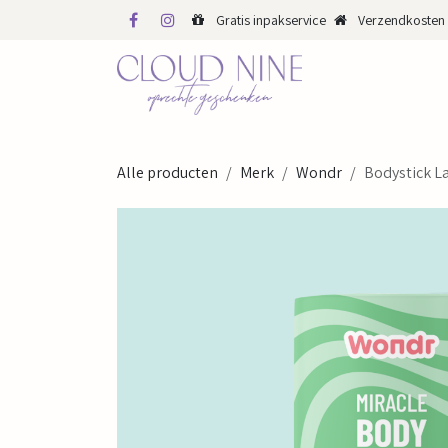
Overslaan naar inhoud
Gratis inpakservice
Verzendkosten 
WINKEL
WEBS
Alle producten
Merk
Wondr
Bodystick La