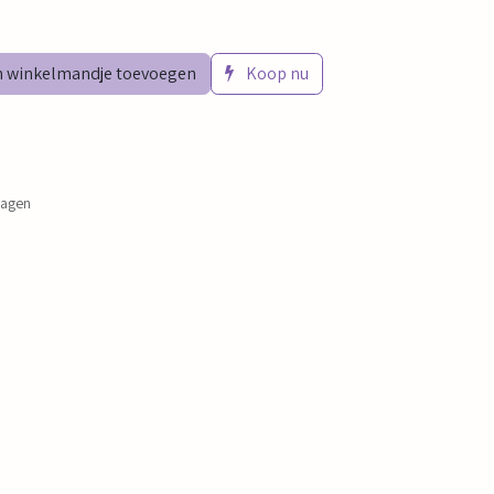
 winkelmandje toevoegen
Koop nu
dagen