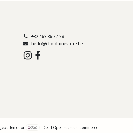
+32 468 36 77 88
hello@cloudninestore.be
geboden door
- De #1
Open source e-commerce