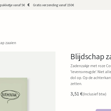
pakketje vanaf 5€
Gratis verzending vanaf 150€
HOP
CADEAUBON
MERKEN
MAKERS
OVER MIJ
CONTA
hap zaaien
Blijdschap z
Zadenzakje met roze Co
'levensvreugde'. Niet all
dol op. Op de achterkant
zetten.
3,51
€
(Inclusief btw)