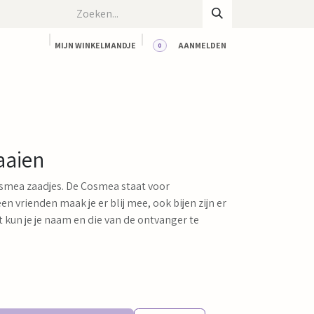
MIJN WINKELMANDJE
AANMELDEN
0
CT
BLOG
WORKSHOPS
HUUR ONZE RUIMTE
aaien
smea zaadjes. De Cosmea staat voor
een vrienden maak je er blij mee, ook bijen zijn er
 kun je je naam en die van de ontvanger te