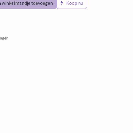
 winkelmandje toevoegen
Koop nu
dagen