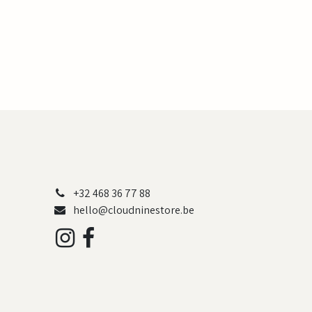
+32 468 36 77 88
hello@cloudninestore.be