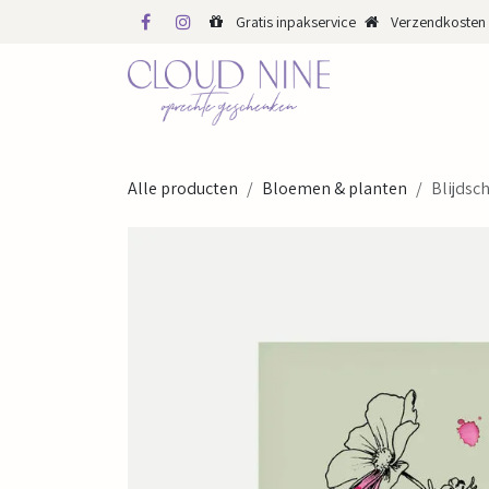
Overslaan naar inhoud
Gratis inpakservice
Verzendkosten 
WINKEL
WEBS
Alle producten
Bloemen & planten
Blijdsc