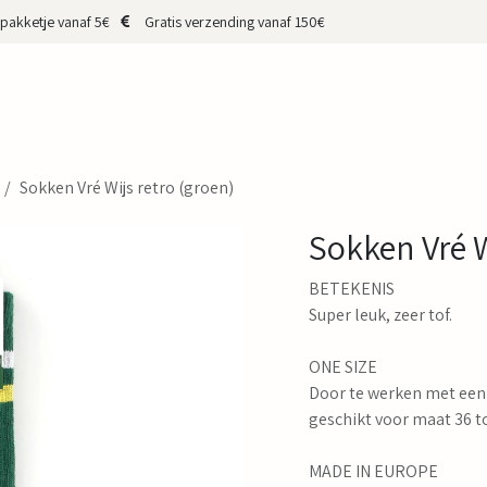
pakketje vanaf 5€
Gratis verzending vanaf 150€
HOP
CADEAUBON
MERKEN
MAKERS
OVER MIJ
CONTA
Sokken Vré Wijs retro (groen)
Sokken Vré W
BETEKENIS
Super leuk, zeer tof.
ONE SIZE
Door te werken met een
geschikt voor maat 36 t
MADE IN EUROPE