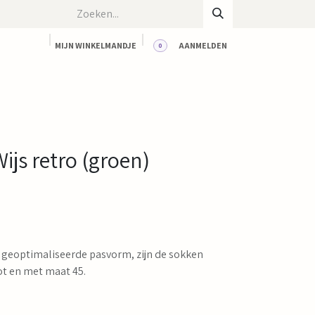
MIJN WINKELMANDJE
AANMELDEN
0
CT
BLOG
WORKSHOPS
HUUR ONZE RUIMTE
ijs retro (groen)
 geoptimaliseerde pasvorm, zijn de sokken
ot en met maat 45.