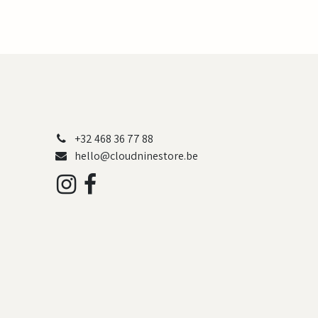
+32 468 36 77 88
hello@cloudninestore.be