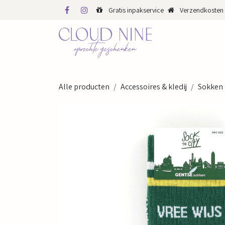
Overslaan naar inhoud
Gratis inpakservice
Verzendkosten 
WINKEL
WEBS
Alle producten
Accessoires & kledij
Sokken