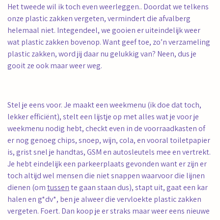
Het tweede wil ik toch even weerleggen.. Doordat we telkens
onze plastic zakken vergeten, vermindert die afvalberg
helemaal niet. Integendeel, we gooien er uiteindelijk weer
wat plastic zakken bovenop. Want geef toe, zo’n verzameling
plastic zakken, word jij daar nu gelukkig van? Neen, dus je
gooit ze ook maar weer weg.
Stel je eens voor. Je maakt een weekmenu (ik doe dat toch,
lekker efficiënt), stelt een lijstje op met alles wat je voor je
weekmenu nodig hebt, checkt even in de voorraadkasten of
er nog genoeg chips, snoep, wijn, cola, en vooral toiletpapier
is, grist snel je handtas, GSM en autosleutels mee en vertrekt.
Je hebt eindelijk een parkeerplaats gevonden want er zijn er
toch altijd wel mensen die niet snappen waarvoor die lijnen
dienen (om
tussen
te gaan staan dus), stapt uit, gaat een kar
halen en g*dv*, ben je alweer die vervloekte plastic zakken
vergeten. Foert. Dan koop je er straks maar weer eens nieuwe